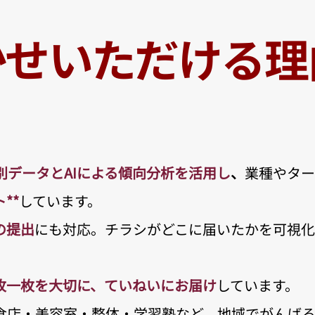
かせいただける理
別データとAIによる傾向分析を活用し
、
業種やター
**
しています。
の提出
にも対応。チラシがどこに届いたかを可視
枚一枚を大切に、ていねいにお届け
しています。
食店・美容室・整体・学習塾など、地域でがんば